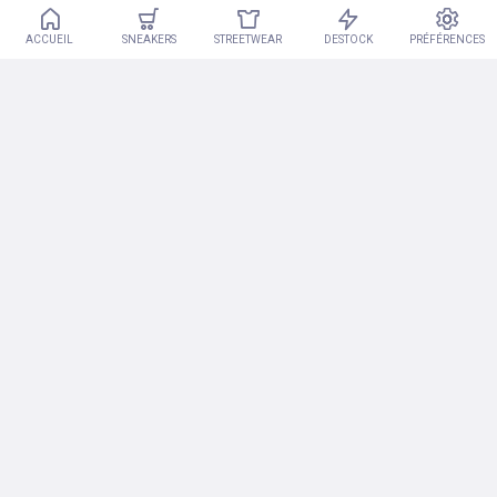
ACCUEIL
SNEAKERS
STREETWEAR
DESTOCK
PRÉFÉRENCES
Adidas Megaride
Adidas Megaride
Vendu par : footlocker
Vendu par : footlocker
179.99€
159.99€
-40%
Adidas Megaride
Adidas Megaride S2
Vendu par : asos
Vendu par : slamjam
170€
96€
160€