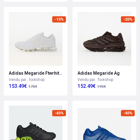
-10%
-20%
Adidas Megaride Ftwrhite/ Ftwrhite/ Grey One Eur 44 2/3
Adidas Megaride Ag
Vendu par : footshop
Vendu par : footshop
153.49€
152.49€
170€
190€
-40%
-40%