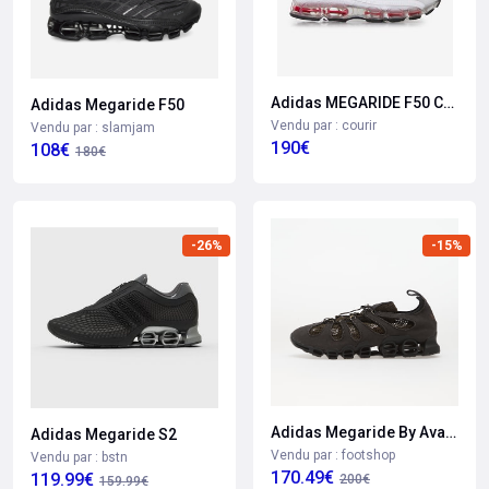
Adidas MEGARIDE F50 COCA COLA
Adidas Megaride F50
Vendu par : courir
Vendu par : slamjam
190€
108€
180€
-26%
-15%
Adidas Megaride By Avavav
Adidas Megaride S2
Vendu par : footshop
Vendu par : bstn
170.49€
119.99€
200€
159.99€