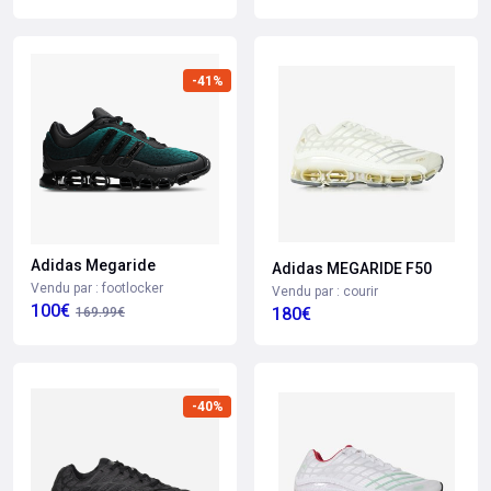
-41%
Adidas Megaride
Adidas MEGARIDE F50
Vendu par : footlocker
Vendu par : courir
100€
180€
169.99€
-40%