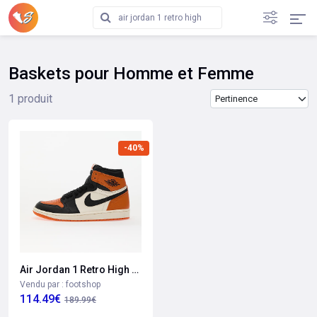
Baskets pour Homme et Femme
Trier les produits
1 produit
-40%
Air Jordan 1 Retro High Og "shattered Backboard" (dz5485-008)
Vendu par : footshop
114.49€
189.99€