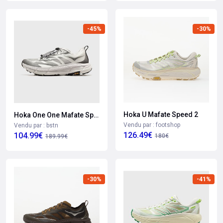
-45%
-30%
Hoka U Mafate Speed 2
Hoka One One Mafate Speed 4 Lite Ts
Vendu par : footshop
Vendu par : bstn
126.49€
104.99€
180€
189.99€
-30%
-41%