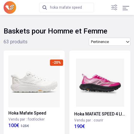
Baskets pour Homme et Femme
Trier les produits
63 produits
-20%
Hoka Mafate Speed
Hoka MAFATE SPEED 4 LITE
Vendu par : footlocker
Vendu par : courir
100€
190€
125€