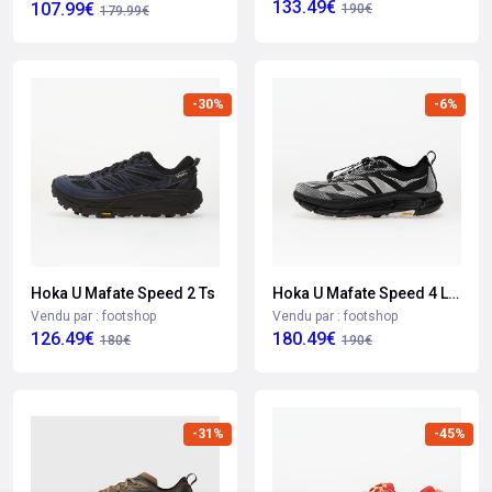
133.49€
107.99€
190€
179.99€
-30%
-6%
Hoka U Mafate Speed 2 Ts
Hoka U Mafate Speed 4 Lite Ts
Vendu par : footshop
Vendu par : footshop
126.49€
180.49€
180€
190€
-31%
-45%