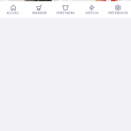
ACCUEIL
SNEAKERS
STREETWEAR
DESTOCK
PRÉFÉRENCES
Hoka U Mafate Speed 2
Hoka One One Mafate Speed 4 Lite
Vendu par : footshop
Vendu par : bstn
99.49€
132.99€
180€
189.99€
-41%
-20%
Hoka U Mafate Speed 2 Beechood/ Stucco Eur 41 1/3
Hoka One One Mafate Speed 4 Lite Ts
Vendu par : footshop
Vendu par : bstn