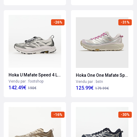
-26%
-31%
Hoka U Mafate Speed 4 Lite Tshite/ Black Eur 42
Hoka One One Mafate Speed 2
Vendu par : footshop
Vendu par : bstn
142.49€
125.99€
190€
179.99€
-16%
-30%