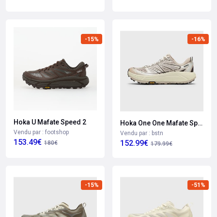
-15%
-16%
Hoka U Mafate Speed 2
Hoka One One Mafate Speed 2 Ts
Vendu par : footshop
Vendu par : bstn
153.49€
152.99€
180€
179.99€
-15%
-51%