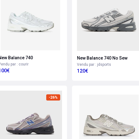
New Balance 740
New Balance 740 No Sew
Vendu par : courir
Vendu par : jdsports
100€
120€
-26%