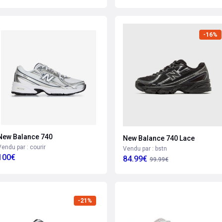
-16%
New Balance 740
New Balance 740 Lace
Vendu par : courir
Vendu par : bstn
100€
84.99€
99.99€
-21%