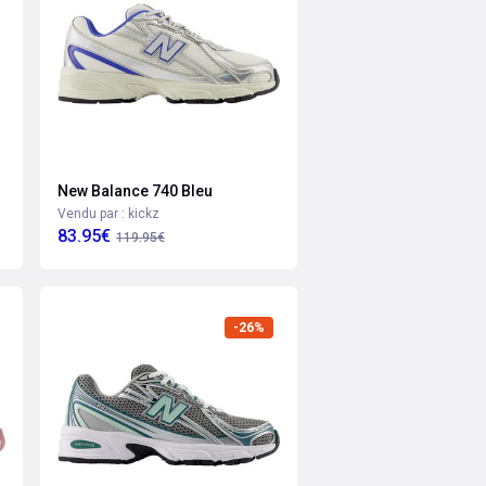
New Balance 740 Bleu
Vendu par : kickz
83.95€
119.95€
-26%