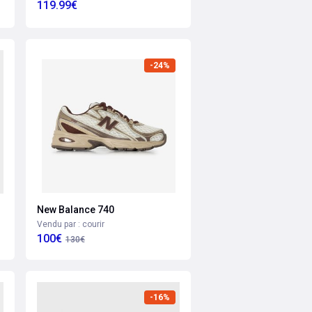
119.99€
-24%
New Balance 740
Vendu par : courir
100€
130€
-16%