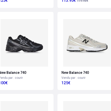
125€
113.95€
119.95€
New Balance 740
New Balance 740
Vendu par : courir
Vendu par : courir
100€
125€