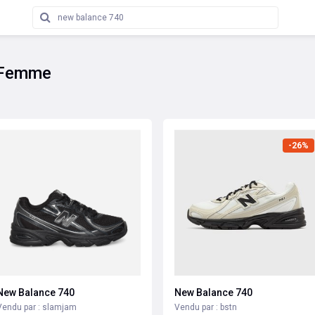
 Femme
-26%
New Balance 740
New Balance 740
Vendu par : slamjam
Vendu par : bstn