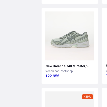
New Balance 740 Mintater/ Silver Moss Eur 42
Vendu par : footshop
122.95€
-30%