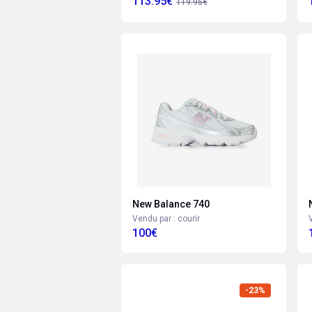
113.95€
119.95€
New Balance 740
Vendu par : courir
100€
-23%