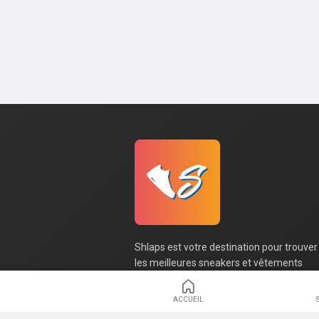
Shlaps est votre destination pour trouver
les meilleures sneakers et vêtements
streetwear aux meilleurs prix. Découvrez
une sélection soignée des meilleures
ACCUEIL
marques jusqu'à -60% toute l'année.