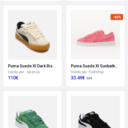
-66%
Puma Suede Xl Sunbathersns
Puma Suede Xl Dark Risk Pour Femme
Vendu par : footshop
Vendu par : sarenza
33.49€
110€
95€