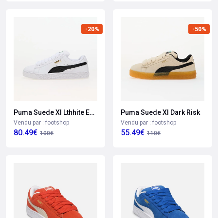
-20%
-50%
Puma Suede Xl Lthhite Eur 44.5
Puma Suede Xl Dark Risk
Vendu par : footshop
Vendu par : footshop
80.49€
55.49€
100€
110€