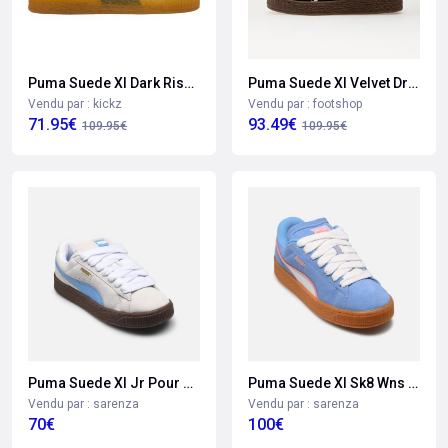
Puma Suede Xl Dark Risk Chaussure De Sport Blanc C02
Puma Suede Xl Velvet Dreamns Puma Black-warmhite Eur 36
Vendu par : kickz
Vendu par : footshop
71.95€
93.49€
109.95€
109.95€
Puma Suede Xl Jr Pour Enfant
Puma Suede Xl Sk8 Wns Pour Femme
Vendu par : sarenza
Vendu par : sarenza
70€
100€