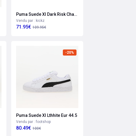
Puma Suede Xl Dark Risk Chaussure De Sport Blanc C02
Vendu par : kickz
71.95€
109.95€
-20%
Puma Suede Xl Lthhite Eur 44.5
Vendu par : footshop
80.49€
100€