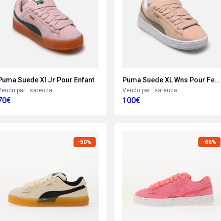
Puma Suede Xl Jr Pour Enfant
Puma Suede XL Wns Pour Femme
Vendu par : sarenza
Vendu par : sarenza
70€
100€
-50%
-66%