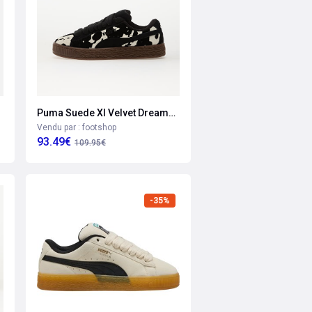
Puma Suede Xl Velvet Dreamns Puma Black-warmhite Eur 36
Vendu par : footshop
93.49€
109.95€
-35%