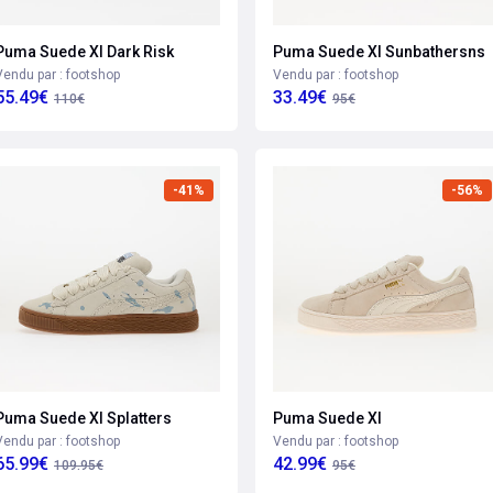
Puma Suede Xl Dark Risk
Puma Suede Xl Sunbathersns
Vendu par : footshop
Vendu par : footshop
55.49€
33.49€
110€
95€
-41%
-56%
Puma Suede Xl Splatters
Puma Suede Xl
Vendu par : footshop
Vendu par : footshop
65.99€
42.99€
109.95€
95€