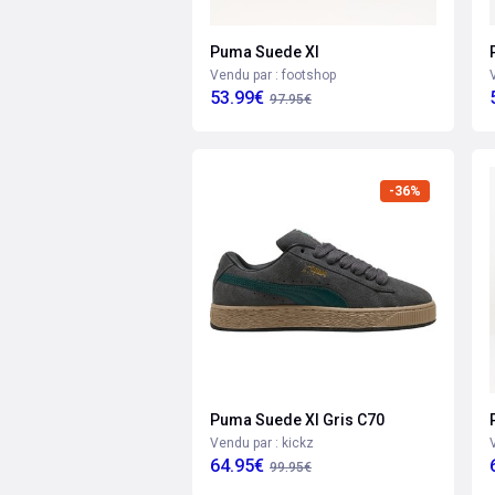
Puma Suede Xl
Vendu par : footshop
53.99€
97.95€
-36%
Puma Suede Xl Gris C70
Vendu par : kickz
64.95€
99.95€